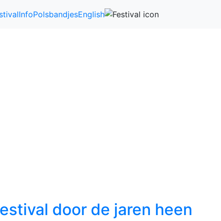
stival
Info
Polsbandjes
English
estival door de jaren heen