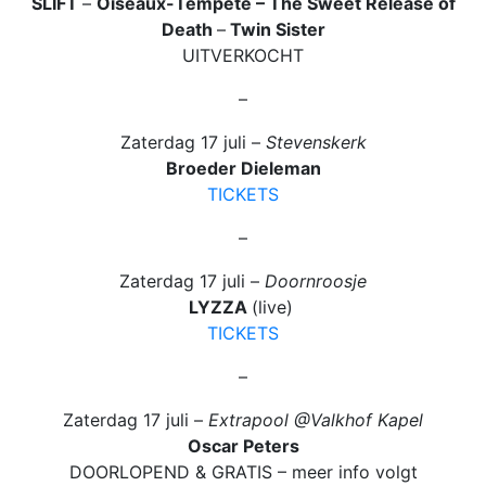
SLIFT
–
Oiseaux-Tempête – The Sweet Release of
Death
–
Twin Sister
UITVERKOCHT
–
Zaterdag 17 juli –
Stevenskerk
Broeder Dieleman
TICKETS
–
Zaterdag 17 juli –
Doornroosje
LYZZA
(live)
TICKETS
–
Zaterdag 17 juli –
Extrapool @Valkhof Kapel
Oscar Peters
DOORLOPEND & GRATIS – meer info volgt