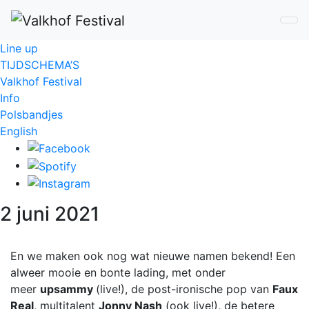
Line up
TIJDSCHEMA’S
Valkhof Festival
Info
Polsbandjes
English
2 juni 2021
En we maken ook nog wat nieuwe namen bekend! Een
alweer mooie en bonte lading, met onder
meer
upsammy
(live!), de post-ironische pop van
Faux
Real
, multitalent
Jonny Nash
(ook live!), de betere