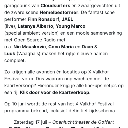
garagepunk van
Cloudsurfers
en zwaargewichten uit
de zware scene
Hemelbestormer
. De fantastische
performer
Finn Ronsdorf
,
JAEL
(live),
Latanya Alberto
,
Young Marco
(special ambient version) en een mooie samenwerking
met Open Source Radio met
o.a.
Nic Mauskovic
,
Coco Maria
en
Daan &
Luuk
(Waaghals) maken het rijtje nieuwe namen
compleet.
Zo krijgen alle avonden én locaties op X Valkhof
Festival vorm. Dus waarom nog wachten met de
kaartverkoop? Hieronder krijg je alle line-ups netjes op
een rij.
Klik door voor de kaartverkoop
.
Op 10 juni wordt de rest van het X Valkhof Festival-
programma bekend, inclusief definitief tijdsschema.
Zaterdag 17 juli –
Openluchttheater de Goffert